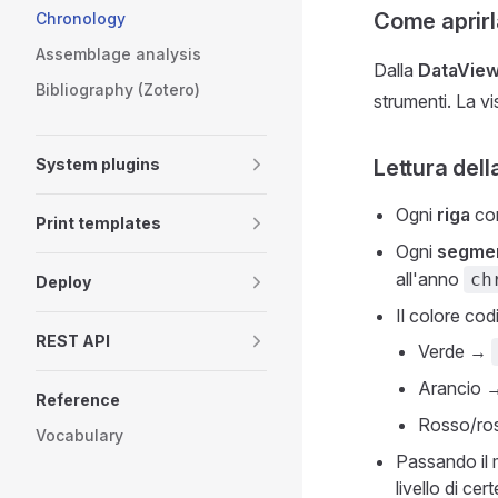
Come aprirl
Chronology
Assemblage analysis
Dalla
DataVie
Bibliography (Zotero)
strumenti. La vi
System plugins
Lettura dell
Ogni
riga
cor
Print templates
Ogni
segmen
all'anno
ch
Deploy
Il colore cod
REST API
Verde →
Arancio 
Reference
Rosso/r
Vocabulary
Passando il
livello di cer