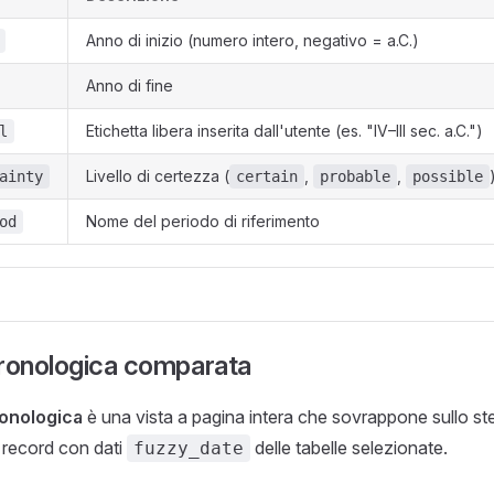
Anno di inizio (numero intero, negativo = a.C.)
Anno di fine
Etichetta libera inserita dall'utente (es. "IV–III sec. a.C.")
l
Livello di certezza (
,
,
ainty
certain
probable
possible
Nome del periodo di riferimento
od
cronologica comparata
ronologica
è una vista a pagina intera che sovrappone sullo s
i record con dati
delle tabelle selezionate.
fuzzy_date