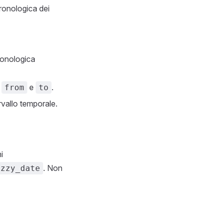
ronologica dei
cronologica
e
e
.
from
to
ervallo temporale.
i
. Non
uzzy_date