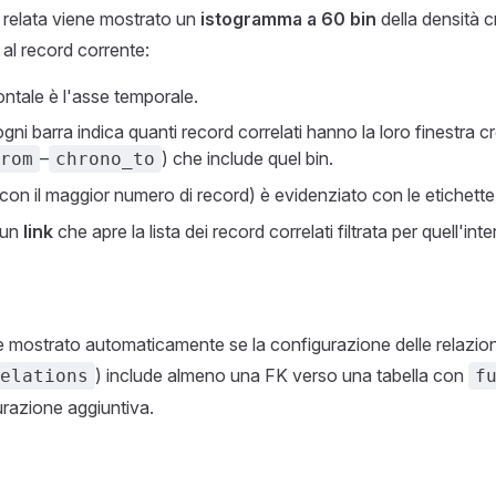
a relata viene mostrato un
istogramma a 60 bin
della densità c
 al record corrente:
ontale è l'asse temporale.
ogni barra indica quanti record correlati hanno la loro finestra 
–
) che include quel bin.
rom
chrono_to
con il maggior numero di record) è evidenziato con le etichett
 un
link
che apre la lista dei record correlati filtrata per quell'int
ne mostrato automaticamente se la configurazione delle relazion
) include almeno una FK verso una tabella con
elations
f
urazione aggiuntiva.