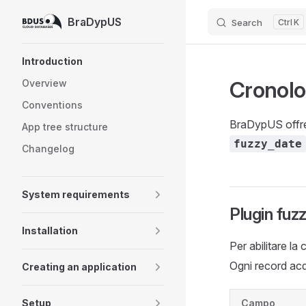
BraDypUS
Search
K
Skip to content
Sidebar Navigation
Introduction
Cronolo
Overview
Conventions
BraDypUS offre 
App tree structure
fuzzy_date
Changelog
System requirements
Plugin fuz
Installation
Per abilitare la
Ogni record acq
Creating an application
Setup
Campo