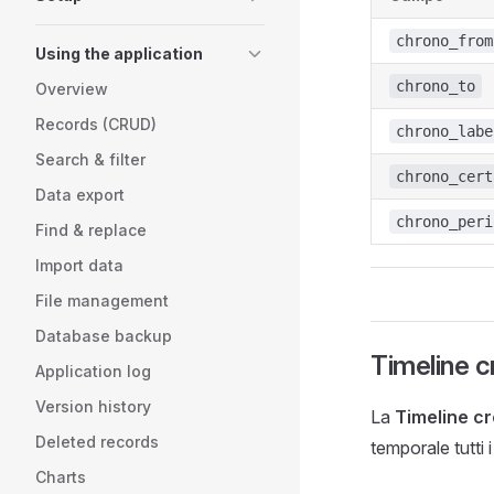
chrono_from
Using the application
chrono_to
Overview
Records (CRUD)
chrono_labe
Search & filter
chrono_cert
Data export
chrono_peri
Find & replace
Import data
File management
Database backup
Timeline 
Application log
Version history
La
Timeline c
Deleted records
temporale tutti 
Charts