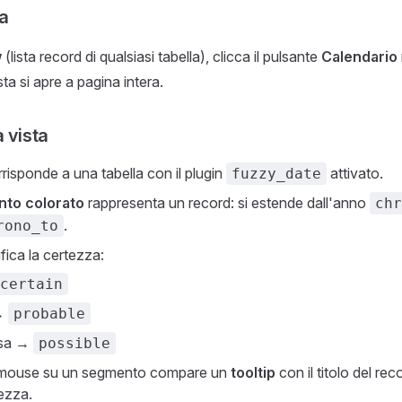
a
w
(lista record di qualsiasi tabella), clicca il pulsante
Calendario
sta si apre a pagina intera.
a vista
risponde a una tabella con il plugin
attivato.
fuzzy_date
to colorato
rappresenta un record: si estende dall'anno
chr
.
rono_to
ifica la certezza:
certain
→
probable
osa →
possible
 mouse su un segmento compare un
tooltip
con il titolo del recor
tezza.