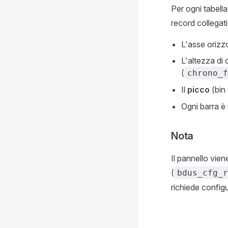
Per ogni tabell
record collegati
L'asse orizz
L'altezza di 
(
chrono_f
Il
picco
(bin 
Ogni barra è
Nota
Il pannello vie
(
bdus_cfg_r
richiede config