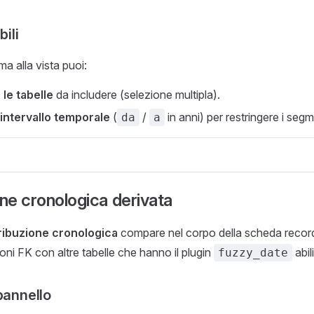
bili
ma alla vista puoi:
le tabelle
da includere (selezione multipla).
 intervallo temporale
(
/
in anni) per restringere i segme
da
a
one cronologica derivata
ribuzione cronologica
compare nel corpo della scheda recor
ioni FK con altre tabelle che hanno il plugin
abil
fuzzy_date
pannello