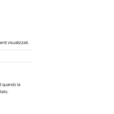
nti visualizzati.
d quando la
itato.